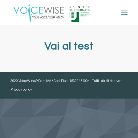
Vai al test
2020 VoiceWise® Part. IVA / Cod. Fisc.: 15322451004 - Tutti i diritti riservati -
Privacy policy